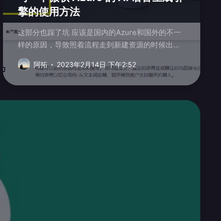
擎的使用方法
这部分也踩了坑 应该是国内的Azure和国外的不一
样的原因，导致照着流程走到新建资源的时候出现
提示“无法使用个人帐户在此登录，请改用工作或
阿拓
2023年2月14日 下午2:52
学...