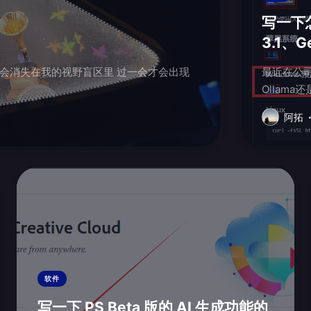
写一下
3.1、G
的视野盲区里 过一会才会出现
最近在公司摸
Ollama还是非常简单的 直接
我是用的wi.
阿拓
软件
写一下 PS Beta 版的 AI 生成功能的